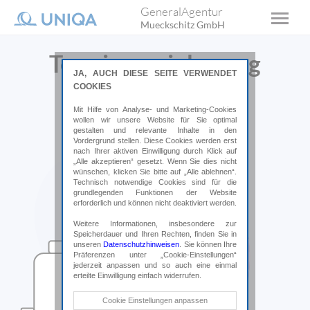
GeneralAgentur
Mueckschitz GmbH
Terminvereinbarung
JA, AUCH DIESE SEITE VERWENDET
COOKIES
Wir freuen uns von Ihnen zu hören.
Mit Hilfe von Analyse- und Marketing-Cookies
wollen wir unsere Website für Sie optimal
gestalten und relevante Inhalte in den
Vordergrund stellen. Diese Cookies werden erst
nach Ihrer aktiven Einwilligung durch Klick auf
„Alle akzeptieren“ gesetzt. Wenn Sie dies nicht
wünschen, klicken Sie bitte auf „Alle ablehnen“.
Technisch notwendige Cookies sind für die
grundlegenden Funktionen der Website
erforderlich und können nicht deaktiviert werden.
Weitere Informationen, insbesondere zur
Speicherdauer und Ihren Rechten, finden Sie in
unseren
Datenschutzhinweisen
. Sie können Ihre
Präferenzen unter „Cookie-Einstellungen“
jederzeit anpassen und so auch eine einmal
erteilte Einwilligung einfach widerrufen.
Technische Cookies
Cookie Einstellungen anpassen