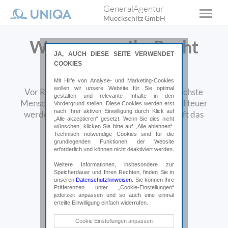
GeneralAgentur
Mueckschitz GmbH
Wenn es um Ihr Recht
JA, AUCH DIESE SEITE VERWENDET
geht!
COOKIES
Mit Hilfe von Analyse- und Marketing-Cookies
wollen wir unsere Website für Sie optimal
Vor Rechtsstreitigkeiten ist auch der friedlichste
gestalten und relevante Inhalte in den
Mensch nicht gefeit. Das kann belastend und teuer
Vordergrund stellen. Diese Cookies werden erst
nach Ihrer aktiven Einwilligung durch Klick auf
werden. Eine Rechtsschutzversicherung hilft das
„Alle akzeptieren“ gesetzt. Wenn Sie dies nicht
finanzielle Risiko zu minimieren.
wünschen, klicken Sie bitte auf „Alle ablehnen“.
Technisch notwendige Cookies sind für die
grundlegenden Funktionen der Website
Online abschließen*
erforderlich und können nicht deaktiviert werden.
Weitere Informationen, insbesondere zur
Speicherdauer und Ihren Rechten, finden Sie in
*Weiterleitung auf uniqa.at
unseren
Datenschutzhinweisen
. Sie können Ihre
Präferenzen unter „Cookie-Einstellungen“
jederzeit anpassen und so auch eine einmal
erteilte Einwilligung einfach widerrufen.
Technische Cookies
Cookie Einstellungen anpassen