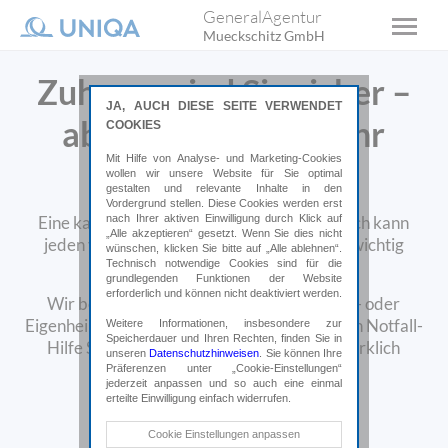
GeneralAgentur
Mueckschitz GmbH
Zuhause sind Sie sicher –
JA, AUCH DIESE SEITE VERWENDET
aber wie sicher ist Ihr
COOKIES
Mit Hilfe von Analyse- und Marketing-Cookies
zuhause?
wollen wir unsere Website für Sie optimal
gestalten und relevante Inhalte in den
Vordergrund stellen. Diese Cookies werden erst
nach Ihrer aktiven Einwilligung durch Klick auf
Eine kaputte Wasserleitung oder ein Einbruch kann
„Alle akzeptieren“ gesetzt. Wenn Sie dies nicht
jeden von uns treffen. Dann zeigt sich, wie wichtig
wünschen, klicken Sie bitte auf „Alle ablehnen“.
Technisch notwendige Cookies sind für die
rasche und kompetente Hilfe ist.
grundlegenden Funktionen der Website
erforderlich und können nicht deaktiviert werden.
Wir beraten Sie, warum Sie eine Haushalts- oder
Eigenheimversicherung brauchen, ob eine 24h Notfall-
Weitere Informationen, insbesondere zur
Speicherdauer und Ihren Rechten, finden Sie in
Hilfe Sinn macht und welche Deckungen wirklich
unseren
Datenschutzhinweisen
. Sie können Ihre
wichtig sind.
Präferenzen unter „Cookie-Einstellungen“
jederzeit anpassen und so auch eine einmal
erteilte Einwilligung einfach widerrufen.
Online abschließen*
Technische Cookies
Cookie Einstellungen anpassen