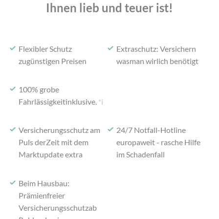
Ihnen lieb und teuer ist!
Flexibler Schutz
Extraschutz: Versichern
zu
günstigen Preisen
was
man wirlich benötigt
100% grobe
Fahrlässigkeit
inklusive.
*i
Versicherungsschutz am
24/7 Notfall-Hotline
Puls der
Zeit mit dem
europaweit -
rasche Hilfe
Marktupdate extra
im Schadenfall
Beim Hausbau:
Prämienfreier
Versicherungsschutz
ab